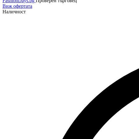
FashionDays.bg
Проверен търговец
Виж офертата
Наличност