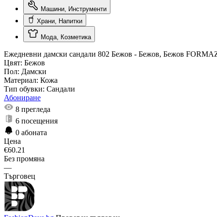
Машини, Инструменти
Храни, Напитки
Мода, Козметика
Ежедневни дамски сандали 802 Бежов - Бежов, Бежов FORM
Цвят:
Бежов
Пол:
Дамски
Материал:
Кожа
Тип обувки:
Сандали
Абониране
8
прегледа
6
посещения
0
абоната
Цена
€
60.21
Без промяна
—
Търговец