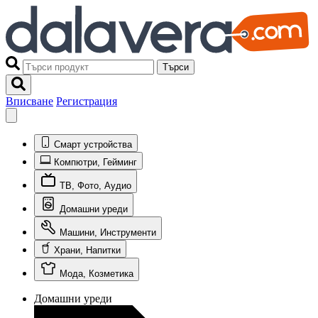
Търси
Вписване
Регистрация
Смарт устройства
Компютри, Гейминг
ТВ, Фото, Аудио
Домашни уреди
Машини, Инструменти
Храни, Напитки
Мода, Козметика
Домашни уреди