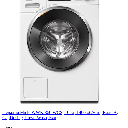
Пералня Miele WWK 360 WCS, 10 кг, 1400 об/мин, Клас A,
CapDosing, PowerWash, Бял
Цена