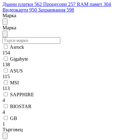
Дънни платки
562
Процесори
257
RAM памет
304
Видеокарти
950
Захранвания
598
Марка
Марка
Asrock
154
Gigabyte
138
ASUS
115
MSI
113
SAPPHIRE
4
BIOSTAR
4
GB
1
Търговец