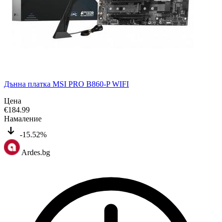
Дънна платка MSI PRO B860-P WIFI
Цена
€
184.99
Намаление
-15.52%
Ardes.bg