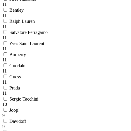
11
Bentley
11
Ralph Lauren
11
Salvatore Ferragamo
11
Yves Saint Laurent
11
Burberry
11
Guerlain
11
Guess
11
Prada
11
Sergio Tacchini
10
Joop!
9
Davidoff
9