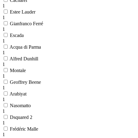
Cacharel
1
Estee Lauder
1
Gianfranco Ferré
1
Escada
1
Acqua di Parma
1
Alfred Dunhill
1
Montale
1
Geoffrey Beene
1
Arabiyat
1
Nasomatto
1
Dsquared 2
1
Frédéric Malle
1