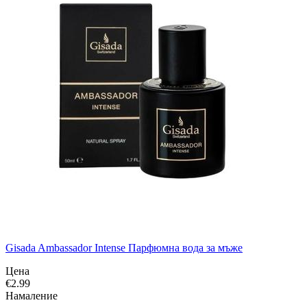
Gisada Ambassador Intense Парфюмна вода за мъже
Цена
€
2.99
Намаление