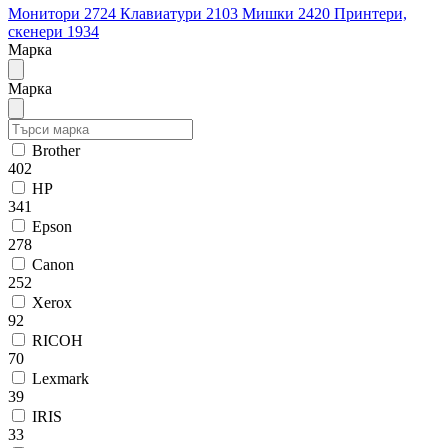
Монитори
2724
Клавиатури
2103
Мишки
2420
Принтери,
скенери
1934
Марка
Марка
Brother
402
HP
341
Epson
278
Canon
252
Xerox
92
RICOH
70
Lexmark
39
IRIS
33