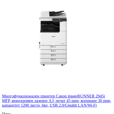
Многофункционален принтер Canon imageRUNNER 2945i
MFP, монохромен лазерен A3, печат 45 ppm, копиране 30 ppm,
капацитет 1200 листа, бял, USB 2.0/Gigabit LAN/Wi‑Fi
Цена