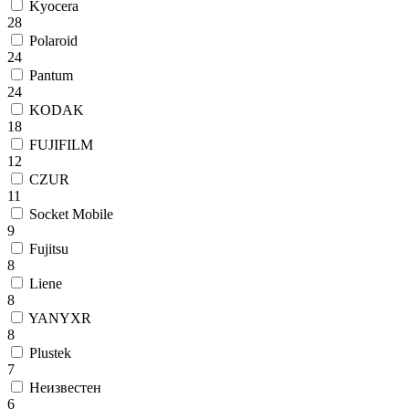
Kyocera
28
Polaroid
24
Pantum
24
KODAK
18
FUJIFILM
12
CZUR
11
Socket Mobile
9
Fujitsu
8
Liene
8
YANYXR
8
Plustek
7
Неизвестен
6