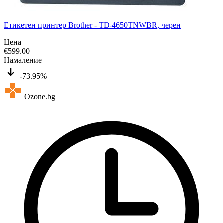
Етикетен принтер Brother - TD-4650TNWBR, черен
Цена
€
599.00
Намаление
-73.95%
Ozone.bg