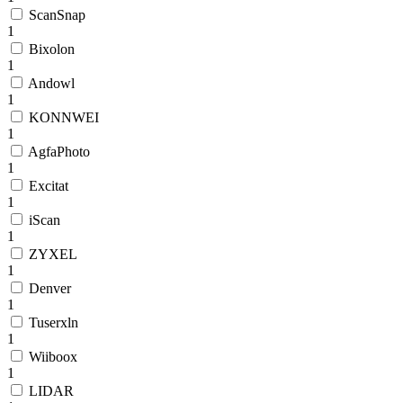
ScanSnap
1
Bixolon
1
Andowl
1
KONNWEI
1
AgfaPhoto
1
Excitat
1
iScan
1
ZYXEL
1
Denver
1
Tuserxln
1
Wiiboox
1
LIDAR