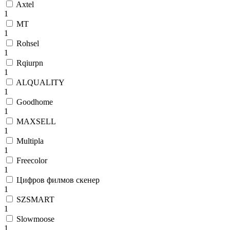
Axtel
1
MT
1
Rohsel
1
Rqiurpn
1
ALQUALITY
1
Goodhome
1
MAXSELL
1
Multipla
1
Freecolor
1
Цифров филмов скенер
1
SZSMART
1
Slowmoose
1