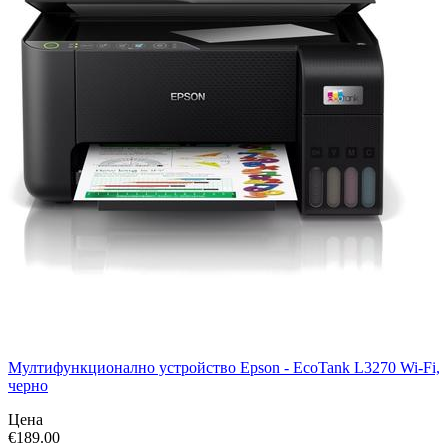
Мултифункционално устройство Epson - EcoTank L3270 Wi-Fi,
черно
Цена
€
189.00