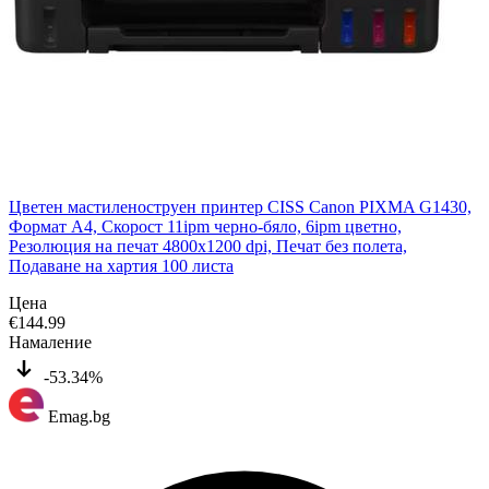
Цветен мастиленоструен принтер CISS Canon PIXMA G1430,
Формат A4, Скорост 11ipm черно-бяло, 6ipm цветно,
Резолюция на печат 4800x1200 dpi, Печат без полета,
Подаване на хартия 100 листа
Цена
€
144.99
Намаление
-53.34%
Emag.bg