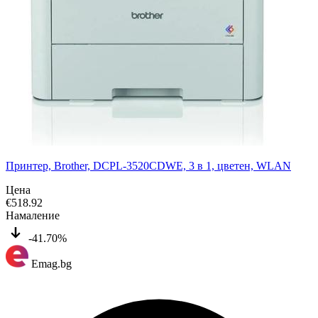
Принтер, Brother, DCPL-3520CDWE, 3 в 1, цветен, WLAN
Цена
€
518.92
Намаление
-41.70%
Emag.bg