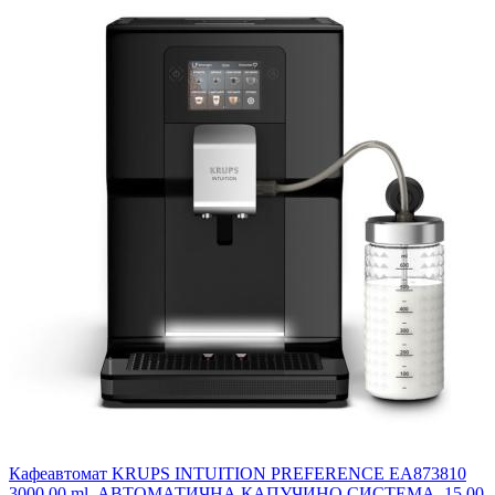
Кафеавтомат KRUPS INTUITION PREFERENCE EA873810
3000.00 ml, АВТОМАТИЧНА КАПУЧИНО СИСТЕМА, 15.00