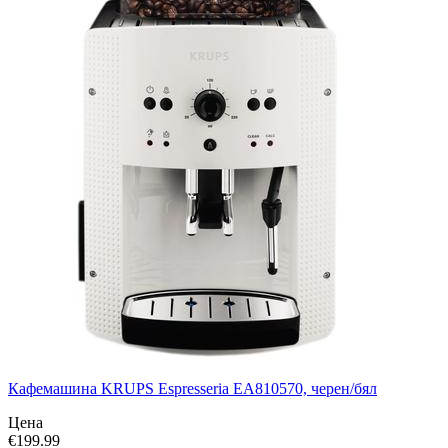
Кафемашина KRUPS Espresseria EA810570, черен/бял
Цена
€
199.99