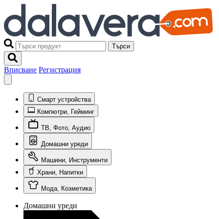
Търси
Вписване
Регистрация
Смарт устройства
Компютри, Гейминг
ТВ, Фото, Аудио
Домашни уреди
Машини, Инструменти
Храни, Напитки
Мода, Козметика
Домашни уреди