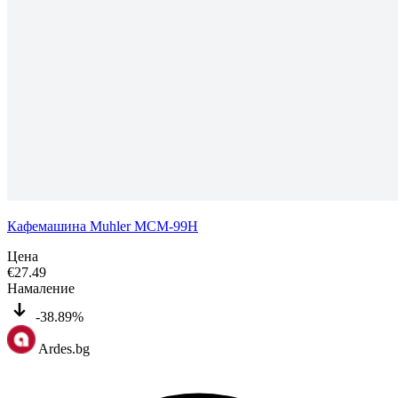
Кафемашина Muhler MCM-99H
Цена
€
27.49
Намаление
-38.89%
Ardes.bg