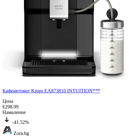
Кафеавтомат Krups EA873810 INTUITION***
Цена
€
298.99
Намаление
-41.52%
Zora.bg