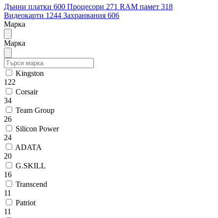
Дънни платки
600
Процесори
271
RAM памет
318
Видеокарти
1244
Захранвания
606
Марка
Марка
Kingston
122
Corsair
34
Team Group
26
Silicon Power
24
ADATA
20
G.SKILL
16
Transcend
11
Patriot
11