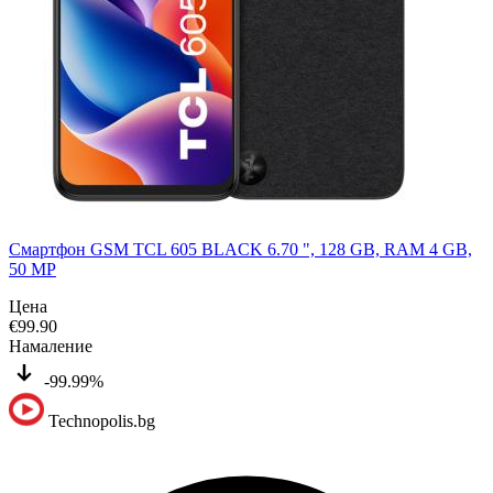
Смартфон GSM TCL 605 BLACK 6.70 ", 128 GB, RAM 4 GB,
50 MP
Цена
€
99.90
Намаление
-99.99%
Technopolis.bg