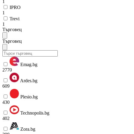
1
IPRO
1
Trevi
1
Търговец
Търговец
Emag.bg
2770
Ardes.bg
609
Plesio.bg
430
Technopolis.bg
402
Zora.bg