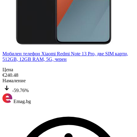
Мобилен телефон Xiaomi Redmi Note 13 Pro, две SIM карти,
512GB, 12GB RAM, 5G, черен
Цена
€
240.48
Намаление
-59.76%
Emag.bg