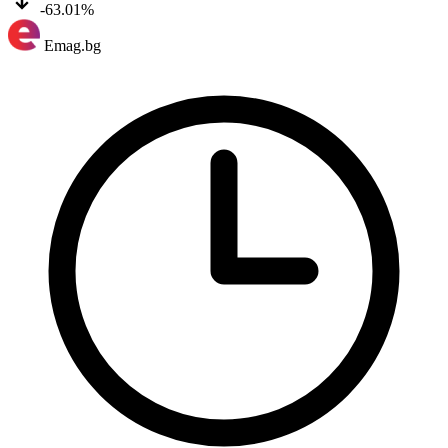
-63.01%
Emag.bg