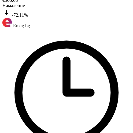
€
306.68
Намаление
-72.11%
Emag.bg