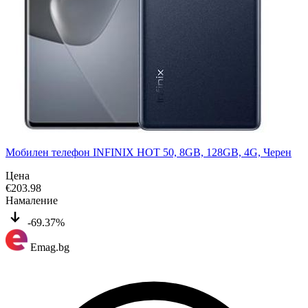
Мобилен телефон INFINIX HOT 50, 8GB, 128GB, 4G, Черен
Цена
€
203.98
Намаление
-69.37%
Emag.bg