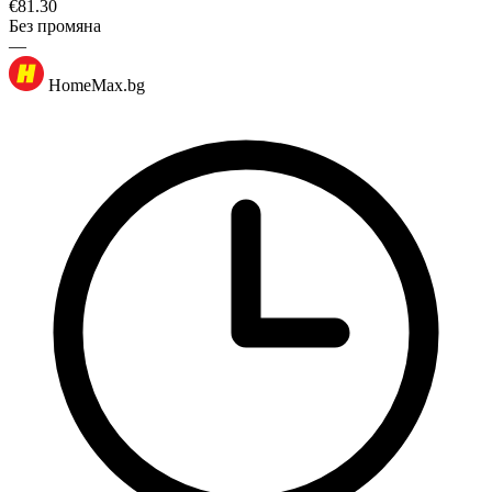
€
81.30
Без промяна
—
HomeMax.bg