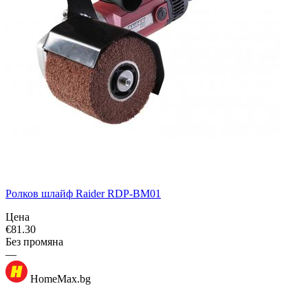
Ролков шлайф Raider RDP-BM01
Цена
€
81.30
Без промяна
—
HomeMax.bg