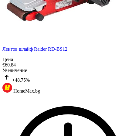
Лентов шлайф Raider RD-BS12
Цена
€
60.84
Увеличение
+48.75%
HomeMax.bg