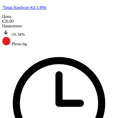
70mai Hardwire Kit UP06
Цена
€
26.00
Намаление
-10.34%
Plesio.bg