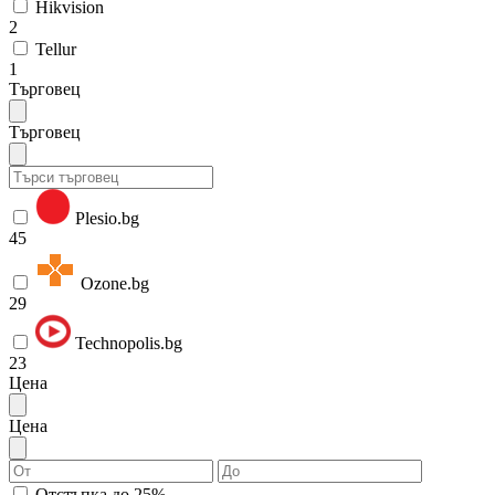
Hikvision
2
Tellur
1
Търговец
Търговец
Plesio.bg
45
Ozone.bg
29
Technopolis.bg
23
Цена
Цена
Отстъпка до 25%