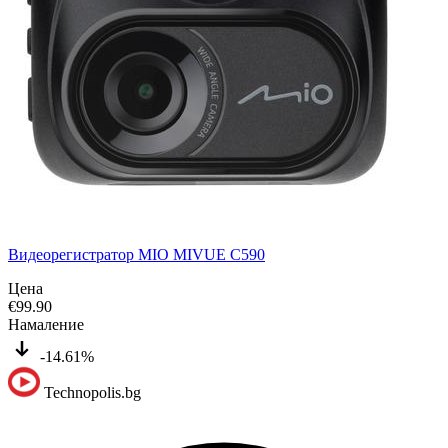
Видеорегистратор MIO MIVUE C590
Цена
€
99.90
Намаление
-14.61%
Technopolis.bg