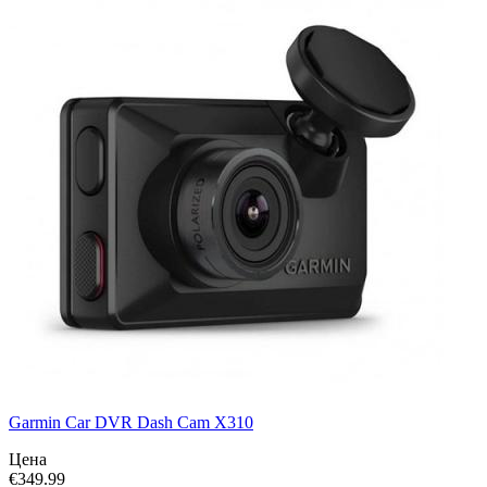
Garmin Car DVR Dash Cam X310
Цена
€
349.99