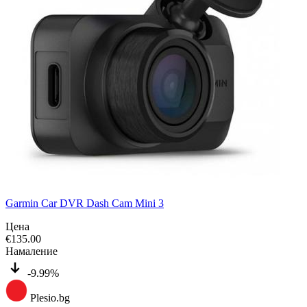
Garmin Car DVR Dash Cam Mini 3
Цена
€
135.00
Намаление
-9.99%
Plesio.bg