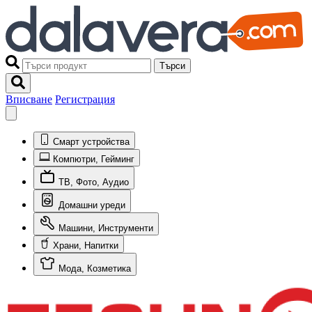
Търси
Вписване
Регистрация
Смарт устройства
Компютри, Гейминг
ТВ, Фото, Аудио
Домашни уреди
Машини, Инструменти
Храни, Напитки
Мода, Козметика