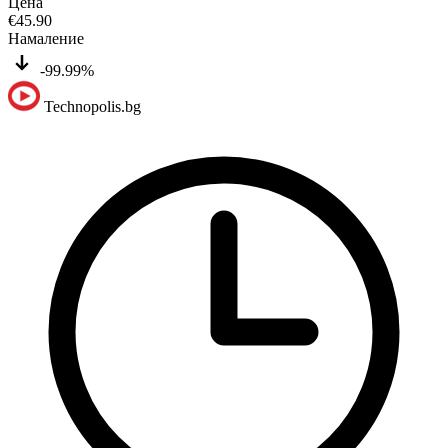
Цена
€
45.90
Намаление
-99.99%
Technopolis.bg