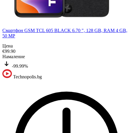
Смартфон GSM TCL 605 BLACK 6.70 ", 128 GB, RAM 4 GB,
50 MP
Цена
€
99.90
Намаление
-99.99%
Technopolis.bg