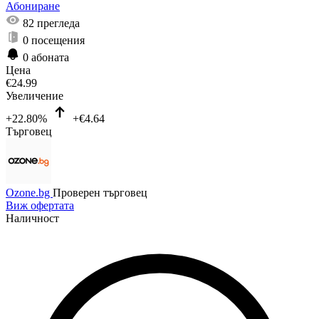
Абониране
82
прегледа
0
посещения
0
абоната
Цена
€
24.99
Увеличение
+22.80%
+€4.64
Търговец
Ozone.bg
Проверен търговец
Виж офертата
Наличност