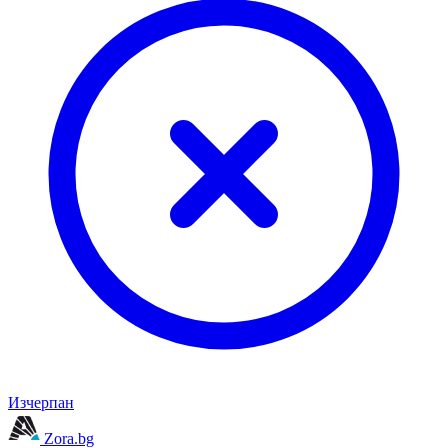
Изчерпан
Zora.bg