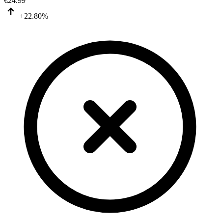
€
24.99
+22.80%