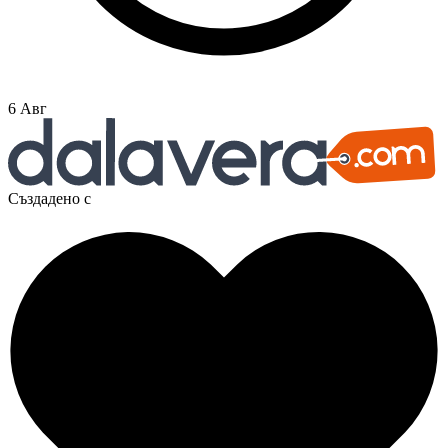
6 Авг
Създадено с