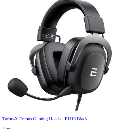
Turbo-X Erebus Gaming Headset EH10 Black
Цена