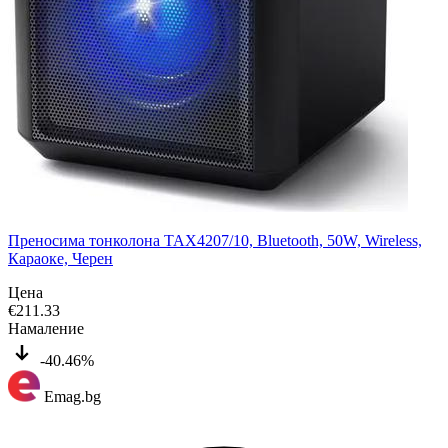
Преносима тонколона TAX4207/10, Bluetooth, 50W, Wireless,
Караоке, Черен
Цена
€
211.33
Намаление
-40.46%
Emag.bg