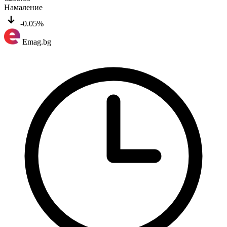
Намаление
-0.05%
Emag.bg