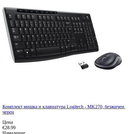
Комплект мишка и клавиатура Logitech - MK270, безжичен,
черен
Цена
€
28.99
Намаление