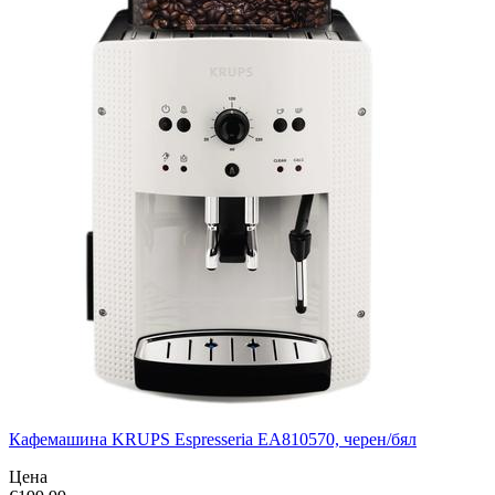
Кафемашина KRUPS Espresseria EA810570, черен/бял
Цена