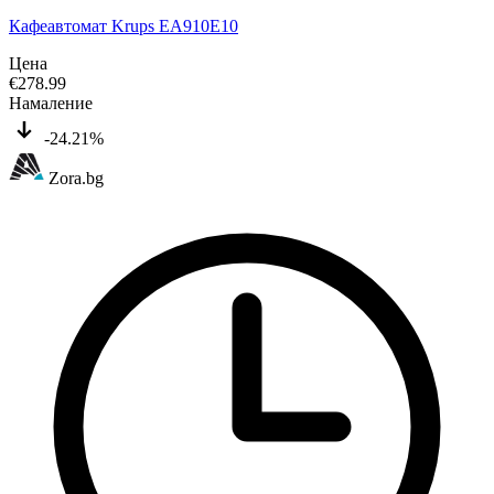
Кафеавтомат Krups EA910E10
Цена
€
278.99
Намаление
-24.21%
Zora.bg