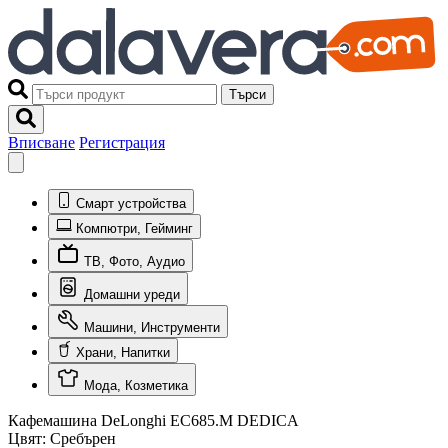
Търси
Вписване
Регистрация
Смарт устройства
Компютри, Гейминг
ТВ, Фото, Аудио
Домашни уреди
Машини, Инструменти
Храни, Напитки
Мода, Козметика
Кафемашина DeLonghi EC685.M DEDICA
Цвят:
Сребърен