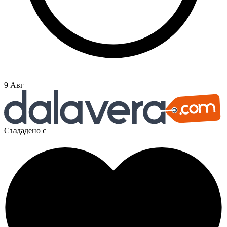
9 Авг
Създадено с