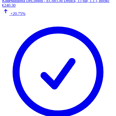
Кафемашина DeLonghi - EC685.M Dedica, 15 bar, 1.1 l, инокс
€
240.30
+20.75%