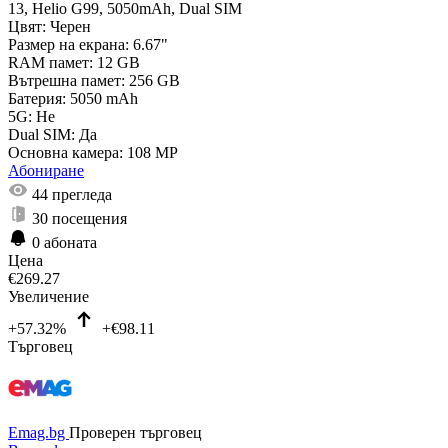
13, Helio G99, 5050mAh, Dual SIM
Цвят:
Черен
Размер на екрана:
6.67"
RAM памет:
12 GB
Вътрешна памет:
256 GB
Батерия:
5050 mAh
5G:
Не
Dual SIM:
Да
Основна камера:
108 MP
Абониране
44
прегледа
30
посещения
0
абоната
Цена
€
269.27
Увеличение
+57.32%
+€98.11
Търговец
Emag.bg
Проверен търговец