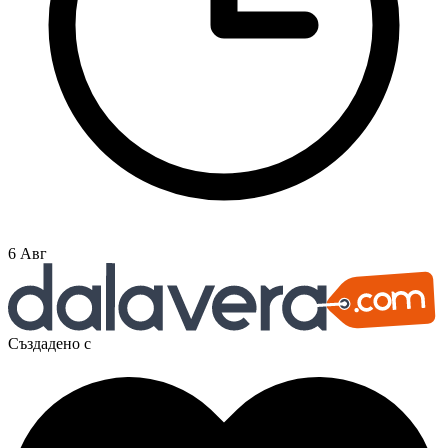
6 Авг
Създадено с