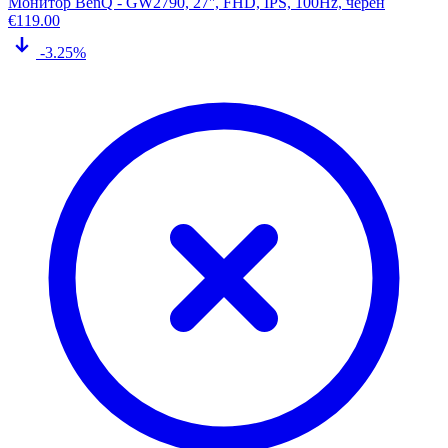
Монитор BenQ - GW2790, 27'', FHD, IPS, 100Hz, черен
€
119.00
-3.25%