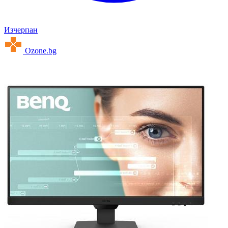
Изчерпан
Ozone.bg