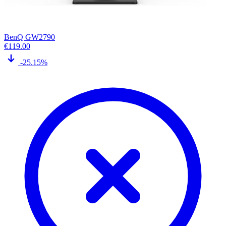
BenQ GW2790
€
119.00
-25.15%