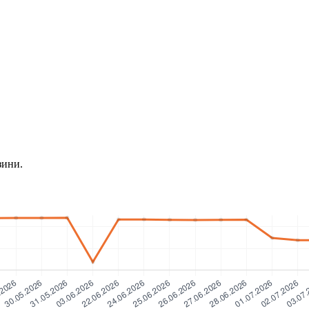
зини.