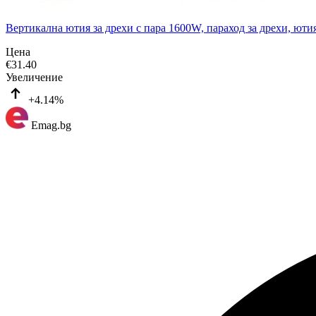
Вертикална ютия за дрехи с пара 1600W, параход за дрехи, ю
Цена
€
31.40
Увеличение
+4.14%
Emag.bg