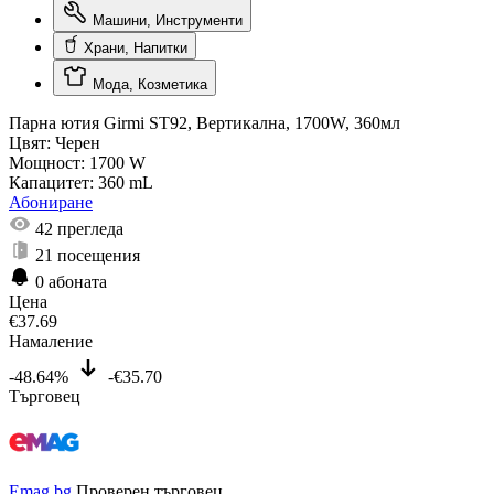
Машини, Инструменти
Храни, Напитки
Мода, Козметика
Парна ютия Girmi ST92, Вертикална, 1700W, 360мл
Цвят:
Черен
Мощност:
1700 W
Капацитет:
360 mL
Абониране
42
прегледа
21
посещения
0
абоната
Цена
€
37.69
Намаление
-48.64%
-€35.70
Търговец
Emag.bg
Проверен търговец