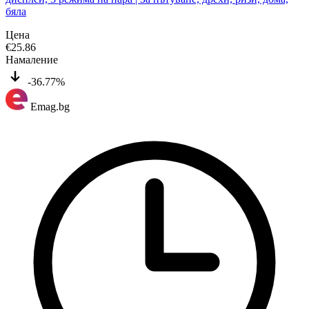
бяла
Цена
€
25.86
Намаление
-36.77%
Emag.bg