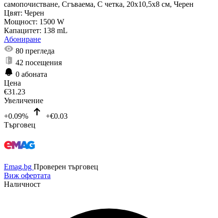
самопочистване, Сгъваема, С четка, 20x10,5x8 см, Черен
Цвят:
Черен
Мощност:
1500 W
Капацитет:
138 mL
Абониране
80
прегледа
42
посещения
0
абоната
Цена
€
31.23
Увеличение
+0.09%
+€0.03
Търговец
Emag.bg
Проверен търговец
Виж офертата
Наличност