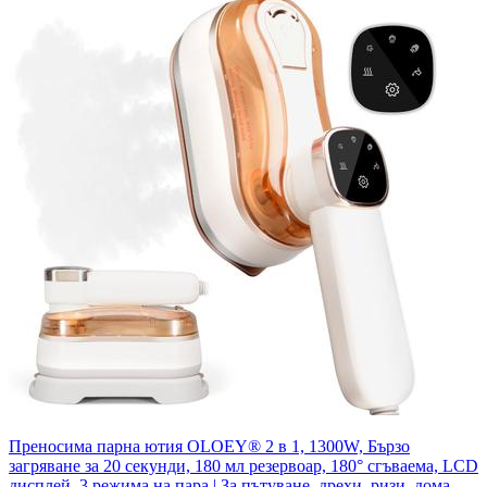
Преносима парна ютия OLOEY® 2 в 1, 1300W, Бързо
загряване за 20 секунди, 180 мл резервоар, 180° сгъваема, LCD
дисплей, 3 режима на пара | За пътуване, дрехи, ризи, дома,