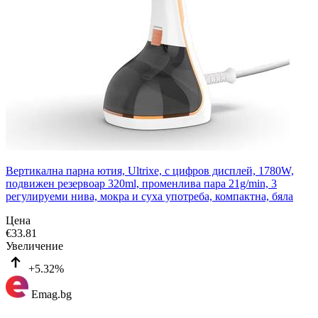
Вертикална парна ютия, Ultrixe, с цифров дисплей, 1780W,
подвижен резервоар 320ml, променлива пара 21g/min, 3
регулируеми нива, мокра и суха употреба, компактна, бяла
Цена
€
33.81
Увеличение
+5.32%
Emag.bg