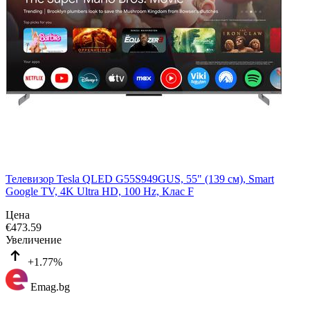
Телевизор Tesla QLED G55S949GUS, 55" (139 см), Smart
Google TV, 4K Ultra HD, 100 Hz, Клас F
Цена
€
473.59
Увеличение
+1.77%
Emag.bg