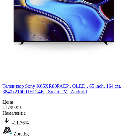
Телевизор Sony K65XR80PAEP , OLED , 65 inch, 164 см,
3840x2160 UHD-4K , Smart TV , Android
Цена
€
1799.99
Намаление
-11.76%
Zora.bg