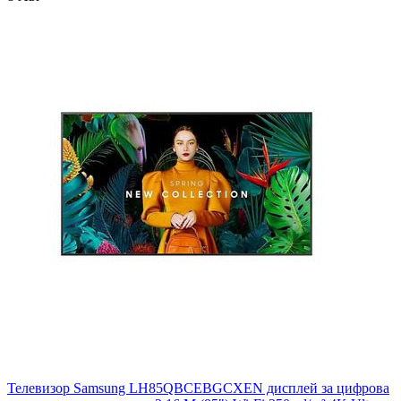
Телевизор Samsung LH85QBCEBGCXEN дисплей за цифрова