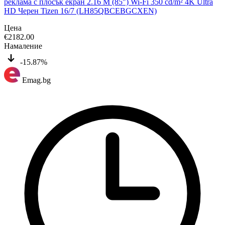
реклама с плосък екран 2.16 M (85") Wi-Fi 350 cd/m² 4K Ultra
HD Черен Tizen 16/7 (LH85QBCEBGCXEN)
Цена
€
2182.00
Намаление
-15.87%
Emag.bg