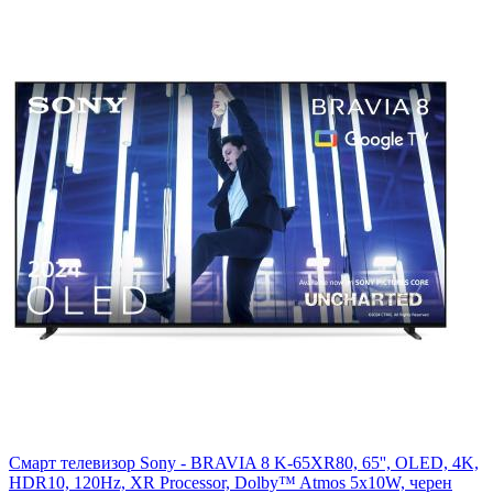
Смарт телевизор Sony - BRAVIA 8 K-65XR80, 65'', OLED, 4K,
HDR10, 120Hz, XR Processor, Dolby™ Atmos 5x10W, черен