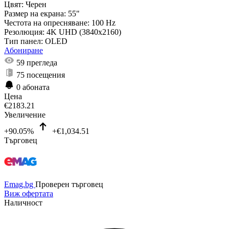
Цвят:
Черен
Размер на екрана:
55"
Честота на опресняване:
100 Hz
Резолюция:
4K UHD (3840x2160)
Тип панел:
OLED
Абониране
59
прегледа
75
посещения
0
абоната
Цена
€
2183.21
Увеличение
+90.05%
+€1,034.51
Търговец
Emag.bg
Проверен търговец
Виж офертата
Наличност