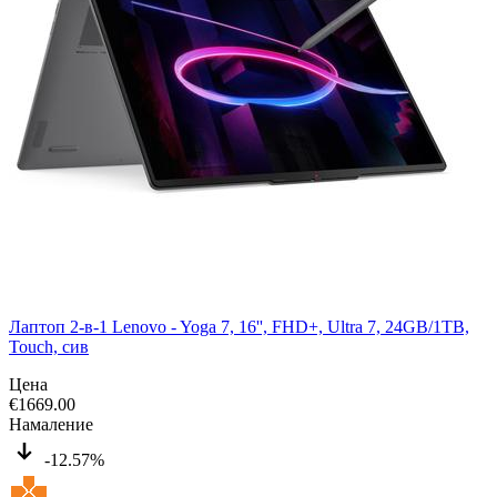
Лаптоп 2-в-1 Lenovo - Yoga 7, 16'', FHD+, Ultra 7, 24GB/1TB,
Touch, сив
Цена
€
1669.00
Намаление
-12.57%