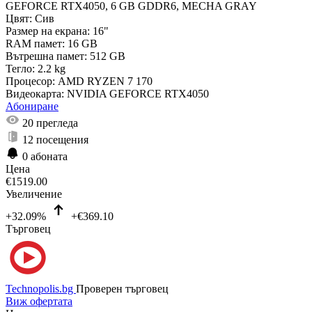
GEFORCE RTX4050, 6 GB GDDR6, MECHA GRAY
Цвят:
Сив
Размер на екрана:
16"
RAM памет:
16 GB
Вътрешна памет:
512 GB
Тегло:
2.2 kg
Процесор:
AMD RYZEN 7 170
Видеокарта:
NVIDIA GEFORCE RTX4050
Абониране
20
прегледа
12
посещения
0
абоната
Цена
€
1519.00
Увеличение
+32.09%
+€369.10
Търговец
Technopolis.bg
Проверен търговец
Виж офертата