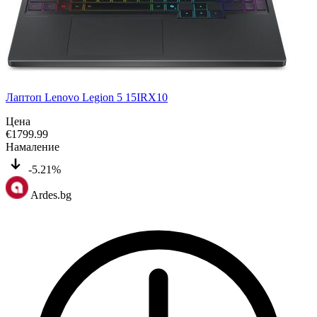
Лаптоп Lenovo Legion 5 15IRX10
Цена
€
1799.99
Намаление
-5.21%
Ardes.bg