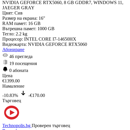
NVIDIA GEFORCE RTX5060, 8 GB GDDR7, WINDOWS 11,
JAEGER GRAY
Цвят:
Сив
Размер на екрана:
16"
RAM памет:
16 GB
Вътрешна памет:
1000 GB
Тегло:
2.2 kg
Процесор:
INTEL CORE I7-14650HX
Видеокарта:
NVIDIA GEFORCE RTX5060
Абониране
46
прегледа
19
посещения
0
абоната
Цена
€
1399.00
Намаление
-10.83%
-€170.00
Търговец
Technopolis.bg
Проверен търговец