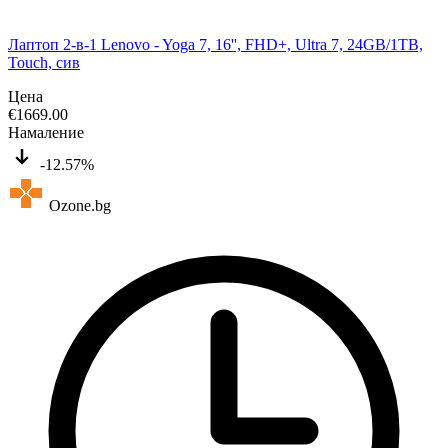
Лаптоп 2-в-1 Lenovo - Yoga 7, 16'', FHD+, Ultra 7, 24GB/1TB,
Touch, сив
Цена
€
1669.00
Намаление
-12.57%
Ozone.bg