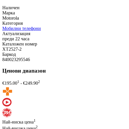
Наличен
Марка
Motorola
Категория
Мобилни телефони
Актуализация
преди 22 часа
Каталожен номер
XT2527-2
Баркод
840023295546
Ценови диапазон
1
2
€
195.00
- €
249.90
1
Най-ниска цена
2
Най-висока цена