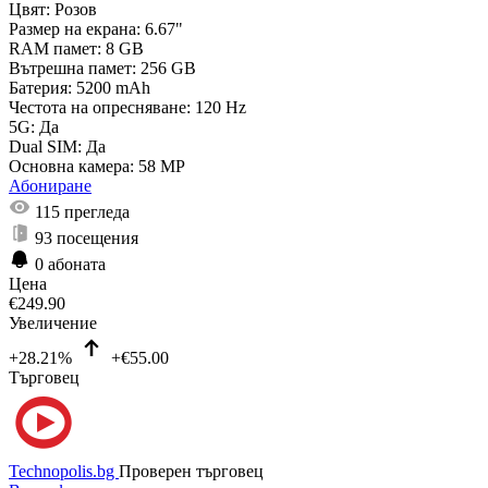
Цвят:
Розов
Размер на екрана:
6.67"
RAM памет:
8 GB
Вътрешна памет:
256 GB
Батерия:
5200 mAh
Честота на опресняване:
120 Hz
5G:
Да
Dual SIM:
Да
Основна камера:
58 MP
Абониране
115
прегледа
93
посещения
0
абоната
Цена
€
249.90
Увеличение
+28.21%
+€55.00
Търговец
Technopolis.bg
Проверен търговец