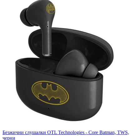
Безжични слушалки OTL Technologies - Core Batman, TWS,
черни