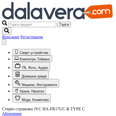
Търси
Вписване
Регистрация
Смарт устройства
Компютри, Гейминг
ТВ, Фото, Аудио
Домашни уреди
Машини, Инструменти
Храни, Напитки
Мода, Козметика
Стерео слушалки JVC HA-FR17UC-B TYPE C
Абониране