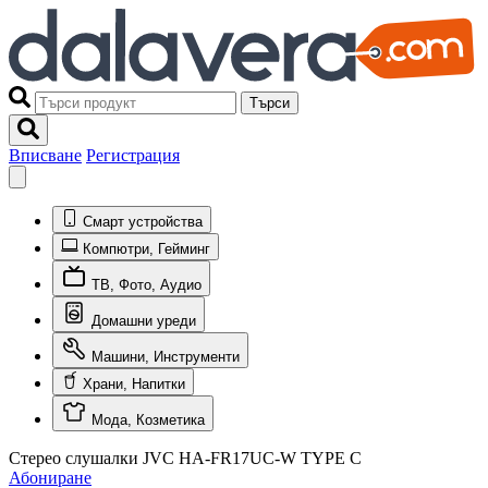
Търси
Вписване
Регистрация
Смарт устройства
Компютри, Гейминг
ТВ, Фото, Аудио
Домашни уреди
Машини, Инструменти
Храни, Напитки
Мода, Козметика
Стерео слушалки JVC HA-FR17UC-W TYPE C
Абониране