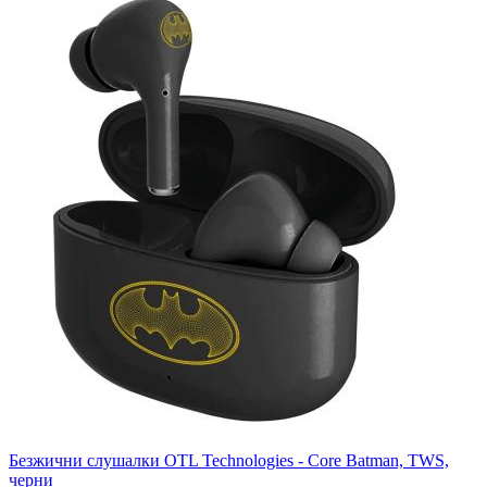
Безжични слушалки OTL Technologies - Core Batman, TWS,
черни